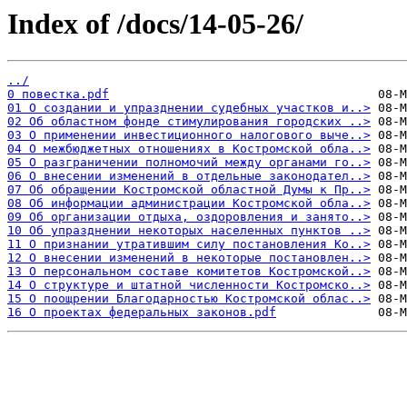
Index of /docs/14-05-26/
../
0 повестка.pdf
01 О создании и упразднении судебных участков и..>
02 Об областном фонде стимулирования городских ..>
03 О применении инвестиционного налогового выче..>
04 О межбюджетных отношениях в Костромской обла..>
05 О разграничении полномочий между органами го..>
06 О внесении изменений в отдельные законодател..>
07 Об обращении Костромской областной Думы к Пр..>
08 Об информации администрации Костромской обла..>
09 Об организации отдыха, оздоровления и занято..>
10 Об упразднении некоторых населенных пунктов ..>
11 О признании утратившим силу постановления Ко..>
12 О внесении изменений в некоторые постановлен..>
13 О персональном составе комитетов Костромской..>
14 О структуре и штатной численности Костромско..>
15 О поощрении Благодарностью Костромской облас..>
16 О проектах федеральных законов.pdf