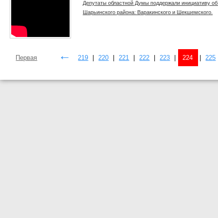
Депутаты областной Думы поддержали инициативу об
Шарьинского района: Варакинского и Шекшемского.
←
Первая
219
|
220
|
221
|
222
|
223
|
224
|
225