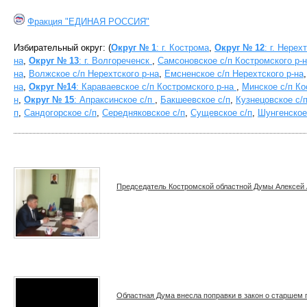
Фракция "ЕДИНАЯ РОССИЯ"
Избирательный округ: (
Округ № 1
:
г. Кострома
,
Округ № 12
: г. Нерех
на
,
Округ № 13
: г. Волгореченск
,
Самсоновское с/п Костромского р-
на
,
Волжское с/п Нерехтского р-на
,
Емсненское с/п Нерехтского р-на
на
,
Округ №14
: Караваевское с/п Костромского р-на
,
Минское с/п Ко
н
,
Округ № 15
: Апраксинское с/п
,
Бакшеевское с/п
,
Кузнецовское с/
п
,
Сандогорское с/п
,
Середняковское с/п
,
Сущевское с/п
,
Шунгенское
Председатель Костромской областной Думы Алексей 
Областная Дума внесла поправки в закон о старшем 