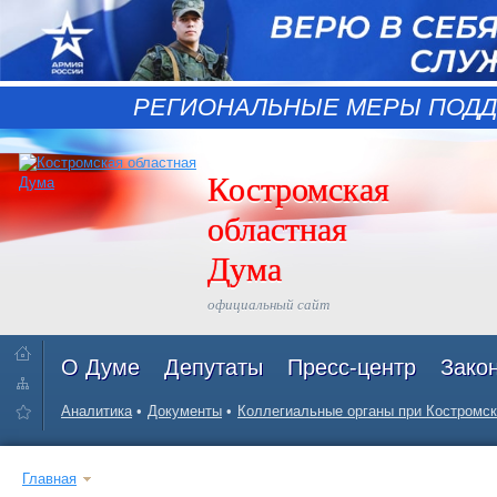
РЕГИОНАЛЬНЫЕ МЕРЫ ПОДД
Костромская
областная
Дума
официальный сайт
О Думе
Депутаты
Пресс-центр
Зако
Аналитика
Документы
Коллегиальные органы при Костромск
Главная