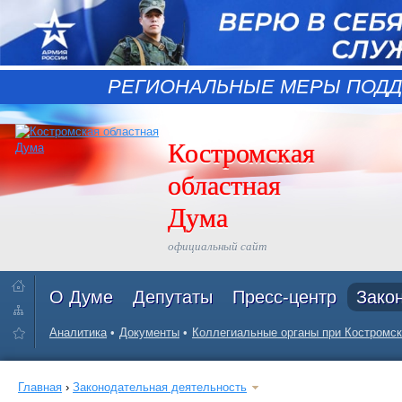
РЕГИОНАЛЬНЫЕ МЕРЫ ПОДД
Костромская
областная
Дума
официальный сайт
О Думе
Депутаты
Пресс-центр
Зако
Аналитика
Документы
Коллегиальные органы при Костромск
Главная
›
Законодательная деятельность