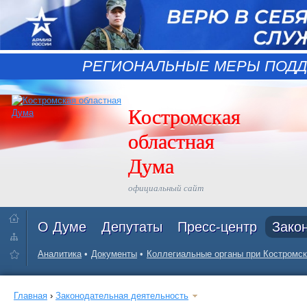
РЕГИОНАЛЬНЫЕ МЕРЫ ПОДД
Костромская
областная
Дума
официальный сайт
О Думе
Депутаты
Пресс-центр
Зако
Аналитика
Документы
Коллегиальные органы при Костромск
Главная
›
Законодательная деятельность