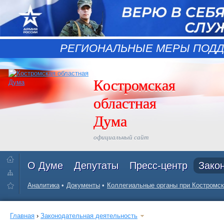
РЕГИОНАЛЬНЫЕ МЕРЫ ПОДД
Костромская
областная
Дума
официальный сайт
О Думе
Депутаты
Пресс-центр
Зако
Аналитика
Документы
Коллегиальные органы при Костромск
Главная
›
Законодательная деятельность