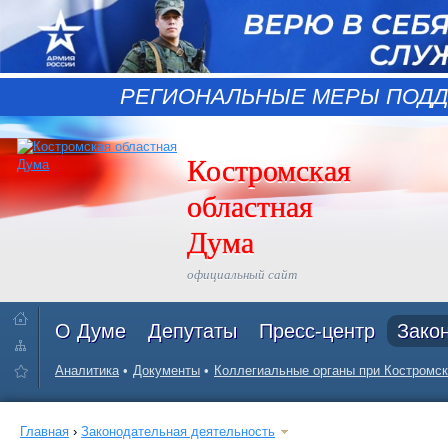
РЕГИОНАЛЬНЫЕ МЕРЫ ПОДД
Костромская
областная
Дума
официальный сайт
О Думе
Депутаты
Пресс-центр
Зако
Аналитика
Документы
Коллегиальные органы при Костромск
Главная
›
Законодательная деятельность