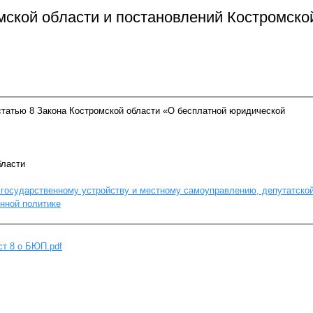
мской области и постановлений Костромско
статью 8 Закона Костромской области «О бесплатной юридической
бласти
 государственному устройству и местному самоуправлению, депутатско
нной политике
ст 8 о БЮП.pdf