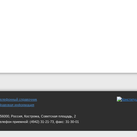
Телефонный справочник
Правовая информация
56000, Россия, Кострома, Советская площадь, 2
телефон приемной:
(4942) 31-21-73, факс: 31-30-01
стной Думы". Учредитель: Костромская областная Дума. Реестровая запись о регис