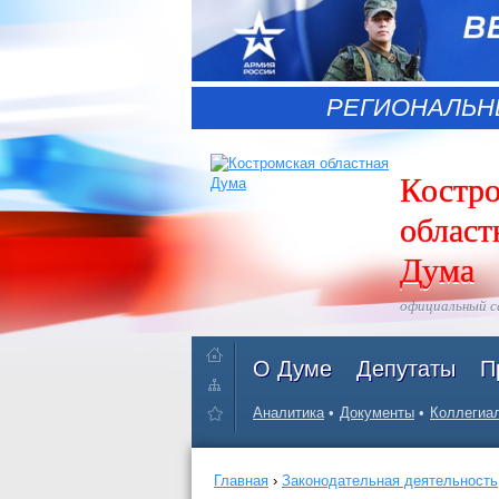
РЕГИОНАЛЬН
Костр
област
Дума
официальный 
О Думе
Депутаты
П
Аналитика
Документы
Коллегиал
Главная
›
Законодательная деятельность