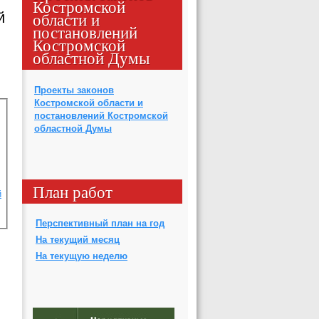
Костромской
области и
й
постановлений
Костромской
областной Думы
Проекты законов
Костромской области и
постановлений Костромской
областной Думы
План работ
й
Перспективный план на год
На текущий месяц
На текущую неделю