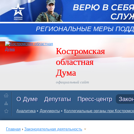
РЕГИОНАЛЬНЫЕ МЕРЫ ПОДД
Костромская
областная
Дума
официальный сайт
О Думе
Депутаты
Пресс-центр
Зако
Аналитика
Документы
Коллегиальные органы при Костромск
Главная
›
Законодательная деятельность