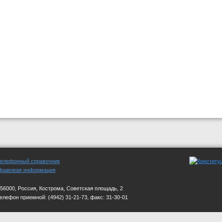
Телефонный справочник
Правовая информация
56000, Россия, Кострома, Советская площадь, 2
телефон приемной:
(4942) 31-21-73, факс: 31-30-01
стной Думы". Учредитель: Костромская областная Дума. Реестровая запись о регис