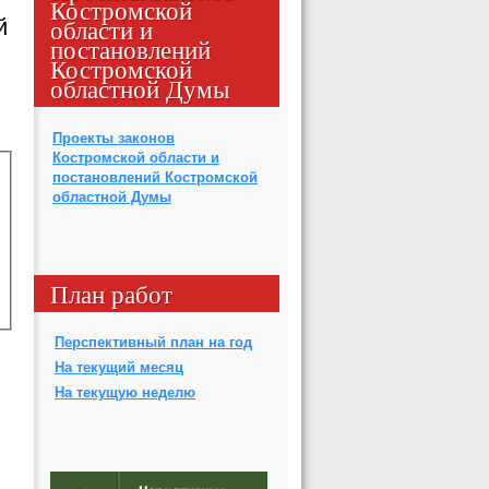
Костромской
области и
й
постановлений
Костромской
областной Думы
Проекты законов
Костромской области и
постановлений Костромской
областной Думы
План работ
Перспективный план на год
На текущий месяц
На текущую неделю