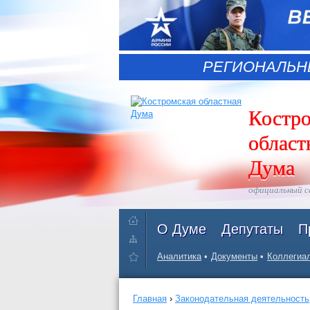
РЕГИОНАЛЬН
Костр
област
Дума
официальный 
О Думе
Депутаты
П
Аналитика
Документы
Коллегиал
Главная
›
Законодательная деятельность