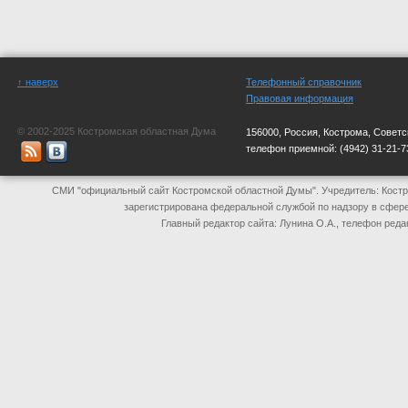
↑ наверх
Телефонный справочник
Правовая информация
© 2002-2025 Костромская областная Дума
156000, Россия, Кострома, Советс
телефон приемной:
(4942) 31-21-7
СМИ "официальный сайт Костромской областной Думы". Учредитель: Костр
зарегистрирована федеральной службой по надзору в сфер
Главный редактор сайта: Лунина О.А., телефон реда