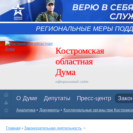
РЕГИОНАЛЬНЫЕ МЕРЫ ПОДД
Костромская
областная
Дума
официальный сайт
О Думе
Депутаты
Пресс-центр
Зако
Аналитика
Документы
Коллегиальные органы при Костромск
Главная
›
Законодательная деятельность