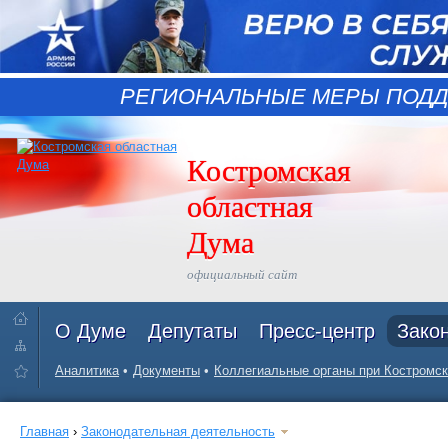
РЕГИОНАЛЬНЫЕ МЕРЫ ПОДД
Костромская
областная
Дума
официальный сайт
О Думе
Депутаты
Пресс-центр
Зако
Аналитика
Документы
Коллегиальные органы при Костромск
Главная
›
Законодательная деятельность