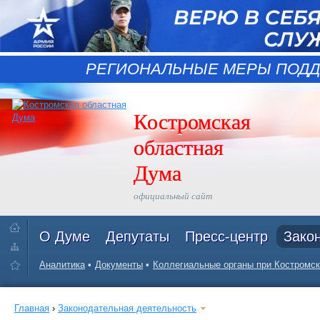
РЕГИОНАЛЬНЫЕ МЕРЫ ПОДД
Костромская
областная
Дума
официальный сайт
О Думе
Депутаты
Пресс-центр
Зако
Аналитика
Документы
Коллегиальные органы при Костромск
Главная
›
Законодательная деятельность