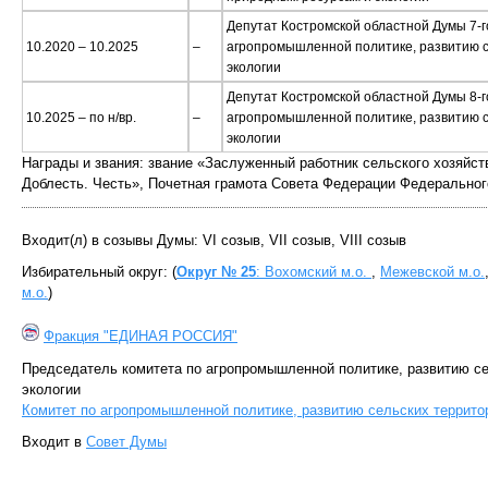
Депутат Костромской областной Думы 7-г
10.2020 – 10.2025
–
агропромышленной политике, развитию с
экологии
Депутат Костромской областной Думы 8-г
10.2025 – по н/вр.
–
агропромышленной политике, развитию с
экологии
Награды и звания: звание «Заслуженный работник сельского хозяйст
Доблесть. Честь», Почетная грамота Совета Федерации Федерально
Входит(л) в созывы Думы: VI созыв, VII созыв, VIII созыв
Избирательный округ: (
Округ № 25
: Вохомский м.о.
,
Межевской м.о.
м.о.
)
Фракция "ЕДИНАЯ РОССИЯ"
Председатель комитета по агропромышленной политике, развитию се
экологии
Комитет по агропромышленной политике, развитию сельских террито
Входит в
Совет Думы