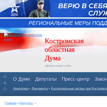
РЕГИОНАЛЬНЫЕ МЕРЫ ПОДД
Костромская
областная
Дума
официальный сайт
О Думе
Депутаты
Пресс-центр
Зако
Аналитика
Документы
Коллегиальные органы при Костромск
Главная
›
Депутаты