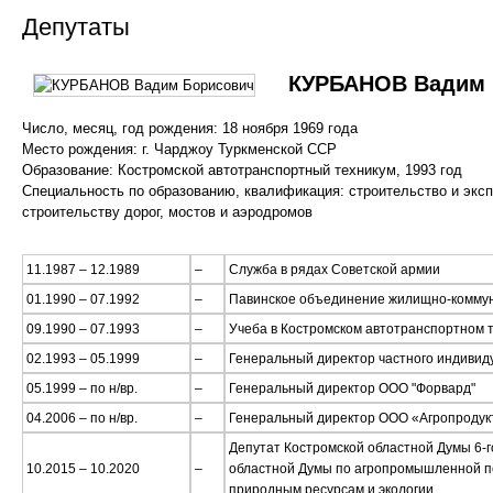
Депутаты
КУРБАНОВ Вадим 
Число, месяц, год рождения: 18 ноября 1969 года
Место рождения: г. Чарджоу Туркменской ССР
Образование: Костромской автотранспортный техникум, 1993 год
Специальность по образованию, квалификация: строительство и эксп
строительству дорог, мостов и аэродромов
11.1987 – 12.1989
–
Служба в рядах Советской армии
01.1990 – 07.1992
–
Павинское объединение жилищно-коммуна
09.1990 – 07.1993
–
Учеба в Костромском автотранспортном 
02.1993 – 05.1999
–
Генеральный директор частного индивид
05.1999 – по н/вр.
–
Генеральный директор ООО "Форвард"
04.2006 – по н/вр.
–
Генеральный директор ООО «Агропродукт
Депутат Костромской областной Думы 6-г
10.2015 – 10.2020
–
областной Думы по агропромышленной по
природным ресурсам и экологии