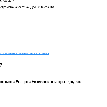
ой области
остромской областной Думы 8-го созыва
 политике и занятости населения
й
Калашникова Екатерина Николаевна, помощник депутата