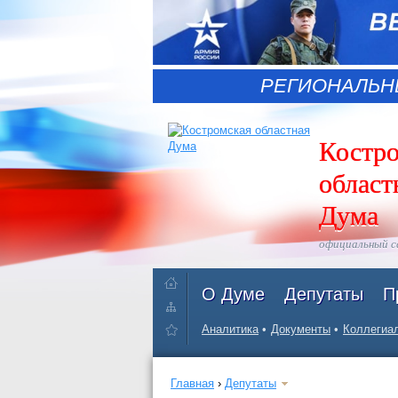
РЕГИОНАЛЬН
Костр
област
Дума
официальный 
О Думе
Депутаты
П
Аналитика
Документы
Коллегиал
Главная
›
Депутаты