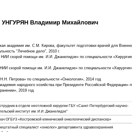
УНГУРЯН Владимир Михайлович
ая академия им. С.М. Кирова, факультет подготовки врачей для Военно
льность "Лечебное дело", 2010 г.
 НИИ скорой помощи им. И.И. Джанелидзе» по специальности «Хирургия
 НИИ скорой помощи им. И.И. Джанелидзе» по специальности «Хирургия»
Н.Н. Петрова» по специальности «Онкология», 2014 год
кадемия народного хозяйства при Президенте Российской Федерации» п
анении», 2019 год
отрудник в отделе неотложной хирургии ГБУ «Санкт-Петербургский научно-
ельский институт им. И.И. Джанелидзе"
рач ОГБУЗ «Костромской клинический онкологический диспансер»
нештатный специалист «онколог» департамента здравоохранения