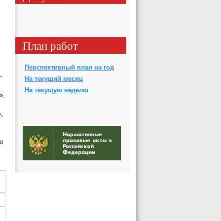
План работ
Перспективный план на год
-
На текущий месяц
На текущую неделю
»,
,
о