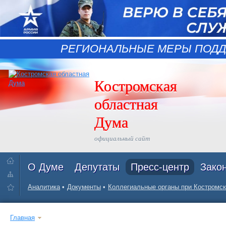
РЕГИОНАЛЬНЫЕ МЕРЫ ПОДД
Костромская
областная
Дума
официальный сайт
О Думе
Депутаты
Пресс-центр
Зако
Аналитика
Документы
Коллегиальные органы при Костромск
Главная