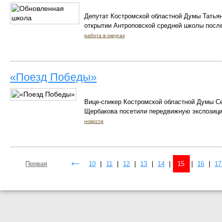
Депутат Костромской областной Думы Татьян
открытии Антроповской средней школы после
работа в округах
«Поезд Победы»
Вице-спикер Костромской областной Думы С
Щербакова посетили передвижную экспозици
новости
←
Первая
10
|
11
|
12
|
13
|
14
|
15
|
16
|
17