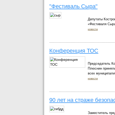
"Фестиваль Сыра"
Депутаты Костро
«Фестиваля Сыра
новости
Конференция ТОС
Председатель Ко
Плюснин приняли
всех муниципалит
новости
90 лет на страже безоп
Заместитель пре