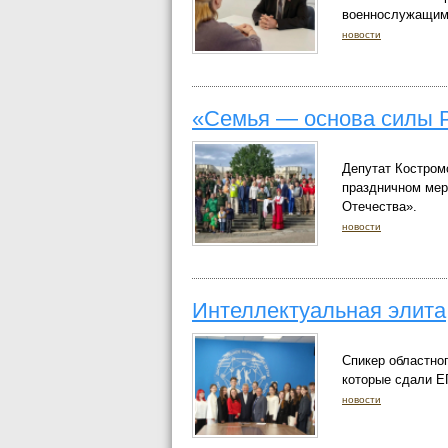
военнослужащими
новости
«Семья — основа силы 
Депутат Костром
праздничном мер
Отечества».
новости
Интеллектуальная элита
Спикер областно
которые сдали Е
новости