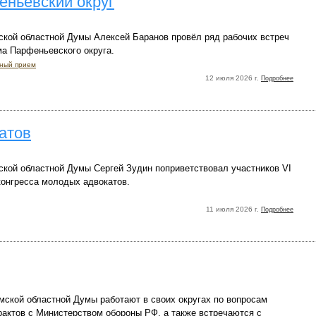
еньевский округ
ской областной Думы Алексей Баранов провёл ряд рабочих встреч
ма Парфеньевского округа.
ный прием
12 июля 2026 г.
Подробнее
атов
ской областной Думы Сергей Зудин поприветствовал участников VI
конгресса молодых адвокатов.
11 июля 2026 г.
Подробнее
мской областной Думы работают в своих округах по вопросам
рактов с Министерством обороны РФ, а также встречаются с