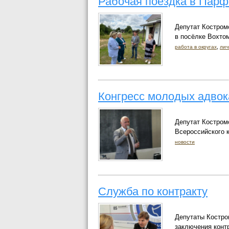
Рабочая поездка в Парф
Депутат Костром
в посёлке Вохто
,
работа в округах
лич
Конгресс молодых адвок
Депутат Костром
Всероссийского 
новости
Служба по контракту
Депутаты Костро
заключения конт