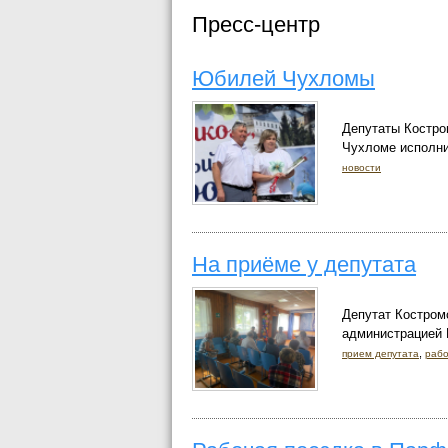
Пресс-центр
Юбилей Чухломы
Депутаты Костро
Чухломе исполни
новости
На приёме у депутата
Депутат Костром
администрацией 
,
прием депутата
рабо