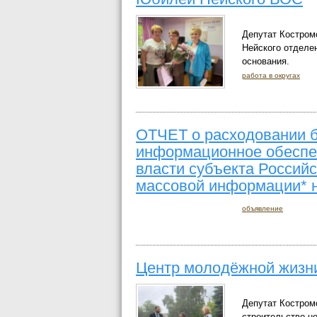
Депутат Костром
Нейского отделе
основания.
работа в округах
ОТЧЕТ о расходовании 
информационное обеспеч
власти субъекта Россий
массовой информации* на
объявление
Центр молодёжной жизн
Депутат Костром
строительство н