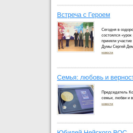
Встреча с Героем
Сегодня в оздор
состоялся «урок
приняли участие
Думы Сергей Дем
новости
Семья: любовь и вернос
Председатель Ко
семьи, любви и в
новости
Юбилей Нейского ВОС