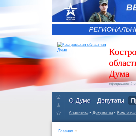
РЕГИОНАЛЬН
Костр
област
Дума
официальный 
О Думе
Депутаты
П
Аналитика
Документы
Коллегиал
Главная