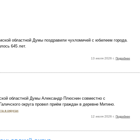
мской областной Думы поздравили чухломичей с юбилеем города.
лось 645 лет.
13 июля 2026 г.
Подробнее
ской областной Думы Александр Плюснин совместно с
Галичского округа провел приём граждан в деревне Митино.
та в округах
12 июля 2026 г.
Подробнее