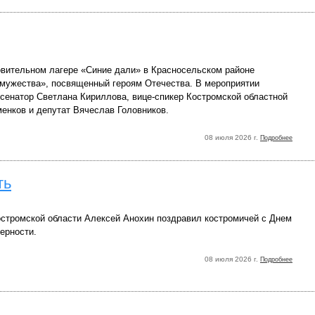
овительном лагере «Синие дали» в Красносельском районе
 мужества», посвященный героям Отечества. В мероприятии
 сенатор Светлана Кириллова, вице-спикер Костромской областной
енков и депутат Вячеслав Головников.
08 июля 2026 г.
Подробнее
ть
стромской области Алексей Анохин поздравил костромичей с Днем
ерности.
08 июля 2026 г.
Подробнее