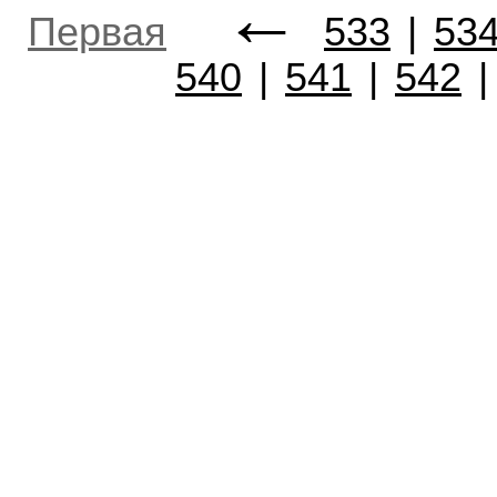
←
Первая
533
|
53
540
|
541
|
542