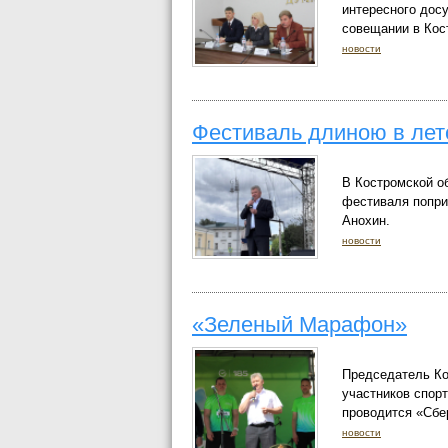
интересного досу
совещании в Кос
новости
Фестиваль длиною в лет
В Костромской об
фестиваля попри
Анохин.
новости
«Зеленый Марафон»
Председатель Ко
участников спор
проводится «Сбе
новости