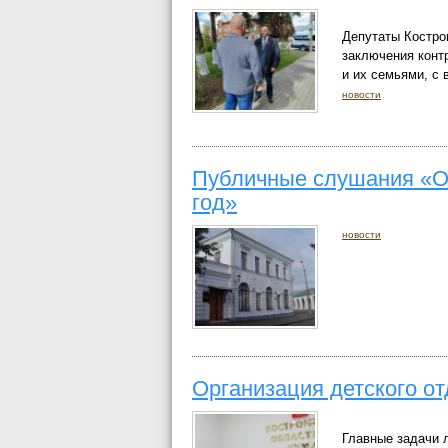
Депутаты Костро
заключения конт
и их семьями, с
новости
Публичные слушания «Об
год»
новости
Организация детского о
Главные задачи 