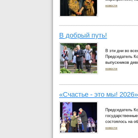
новости
В добрый путь!
В эти дни во все
Председатель Ко
выпускников дев
новости
«Счастье - это мы! 2026»
Председатель Ко
государственные
состоялось на о
новости