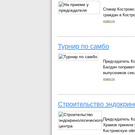
Спикер Костромс
граждан в Костр
новости
Турнир по самбо
Председатель Ко
Балдин попривет
выпускников сек
новости
Строительство эндокрин
Председатель Ко
Храмов приняли у
Костромскую обл