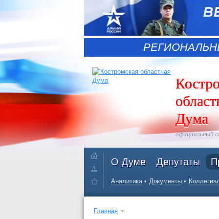
РЕГИОНАЛЬН
Костр
област
Дума
официальный 
О Думе
Депутаты
П
Аналитика
Документы
Коллегиал
Главная