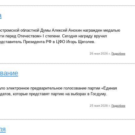
а
стромской областной Думы Алексей Анохин награжден медалью
ги перед Отечеством» I степени. Сегодня награду вручил
дставитель Президента РФ в ЦФО Игорь Щеголев.
26 мая 2026 г.
Подробнее
ование
ало электронное предварительное голосование партии «Единая
датов, которые представят партию на выборах в Госдуму.
25 мая 2026 г.
Подробнее
ля