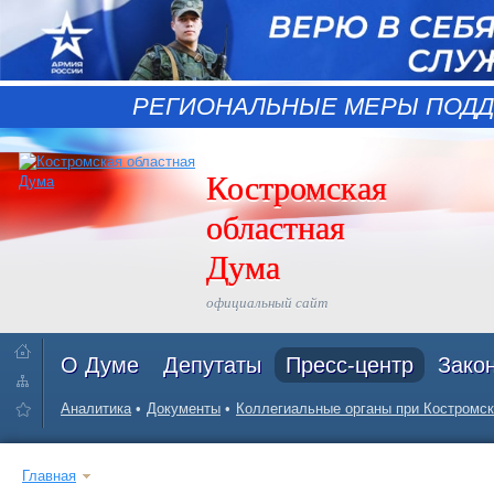
РЕГИОНАЛЬНЫЕ МЕРЫ ПОДД
Костромская
областная
Дума
официальный сайт
О Думе
Депутаты
Пресс-центр
Зако
Аналитика
Документы
Коллегиальные органы при Костромск
Главная