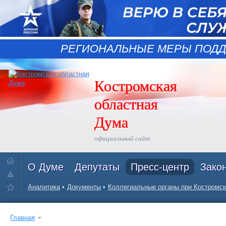
РЕГИОНАЛЬНЫЕ МЕРЫ ПОДД
Костромская
областная
Дума
официальный сайт
О Думе
Депутаты
Пресс-центр
Зако
Аналитика
Документы
Коллегиальные органы при Костромск
Главная