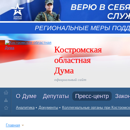
РЕГИОНАЛЬНЫЕ МЕРЫ ПОДД
Костромская
областная
Дума
официальный сайт
О Думе
Депутаты
Пресс-центр
Зако
Аналитика
Документы
Коллегиальные органы при Костромск
Главная