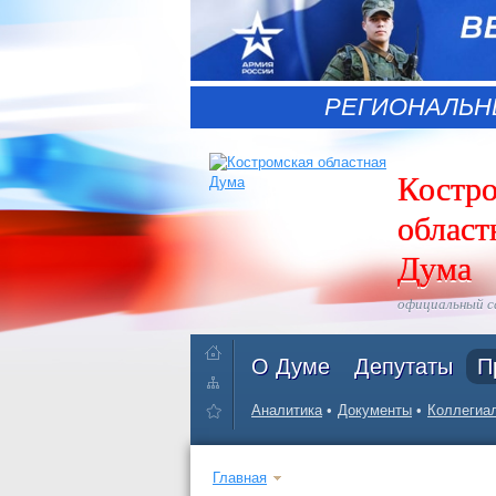
РЕГИОНАЛЬН
Костр
област
Дума
официальный 
О Думе
Депутаты
П
Аналитика
Документы
Коллегиал
Главная