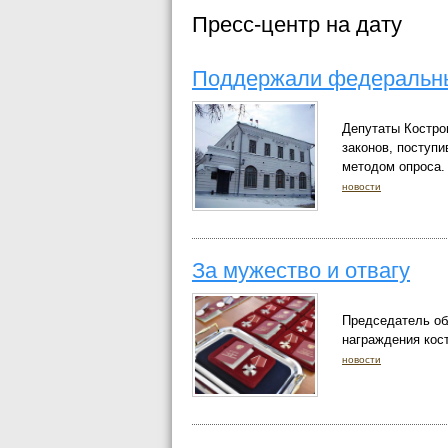
Пресс-центр на дату
Поддержали федеральны
Депутаты Костро
законов, поступ
методом опроса.
новости
За мужество и отвагу
Председатель об
награждения кос
новости