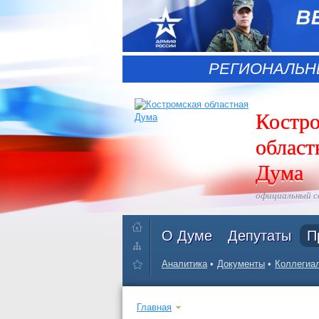
РЕГИОНАЛЬН
Костр
област
Дума
официальный 
О Думе
Депутаты
П
Аналитика
Документы
Коллегиал
Главная