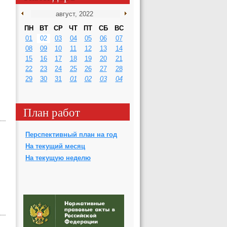
ПН
ВТ
СР
ЧТ
ПТ
СБ
ВС
01
02
03
04
05
06
07
08
09
10
11
12
13
14
15
16
17
18
19
20
21
22
23
24
25
26
27
28
29
30
31
01
02
03
04
План работ
Перспективный план на год
На текущий месяц
На текущую неделю