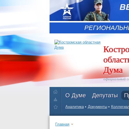
РЕГИОНАЛЬН
Костр
област
Дума
официальный 
О Думе
Депутаты
П
Аналитика
Документы
Коллегиал
Главная