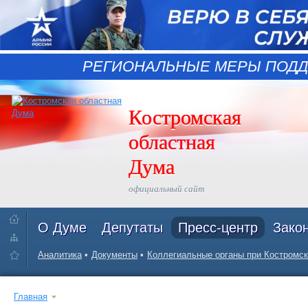
РЕГИОНАЛЬНЫЕ МЕРЫ ПОДД
Костромская
областная
Дума
официальный сайт
О Думе
Депутаты
Пресс-центр
Зако
Аналитика
Документы
Коллегиальные органы при Костромск
Главная