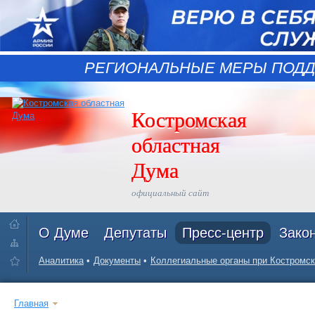
РЕГИОНАЛЬНЫЕ МЕРЫ ПОДД
Костромская
областная
Дума
официальный сайт
О Думе
Депутаты
Пресс-центр
Зако
Аналитика
Документы
Коллегиальные органы при Костромск
Главная