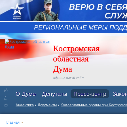
РЕГИОНАЛЬНЫЕ МЕРЫ ПОДД
Костромская
областная
Дума
официальный сайт
О Думе
Депутаты
Пресс-центр
Зако
Аналитика
Документы
Коллегиальные органы при Костромск
Главная