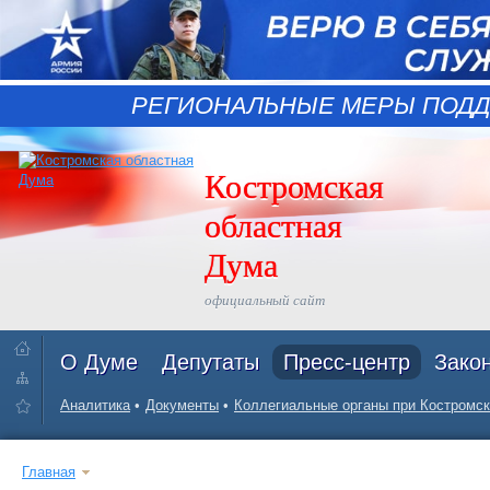
РЕГИОНАЛЬНЫЕ МЕРЫ ПОДД
Костромская
областная
Дума
официальный сайт
О Думе
Депутаты
Пресс-центр
Зако
Аналитика
Документы
Коллегиальные органы при Костромск
Главная