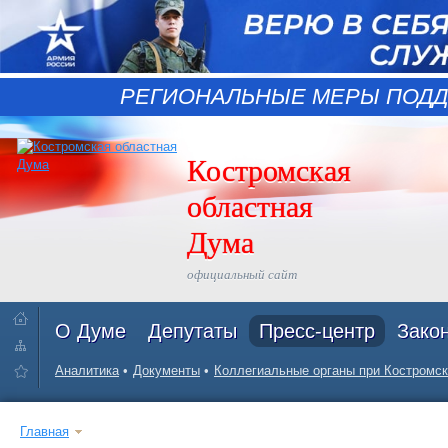
РЕГИОНАЛЬНЫЕ МЕРЫ ПОДД
Костромская
областная
Дума
официальный сайт
О Думе
Депутаты
Пресс-центр
Зако
Аналитика
Документы
Коллегиальные органы при Костромск
Главная