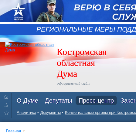
РЕГИОНАЛЬНЫЕ МЕРЫ ПОДД
Костромская
областная
Дума
официальный сайт
О Думе
Депутаты
Пресс-центр
Зако
Аналитика
Документы
Коллегиальные органы при Костромск
Главная