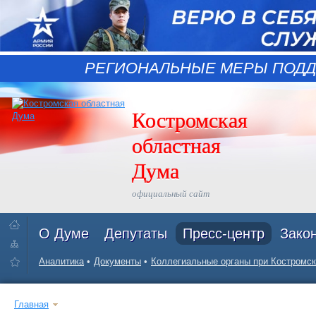
РЕГИОНАЛЬНЫЕ МЕРЫ ПОДД
Костромская
областная
Дума
официальный сайт
О Думе
Депутаты
Пресс-центр
Зако
Аналитика
Документы
Коллегиальные органы при Костромск
Главная