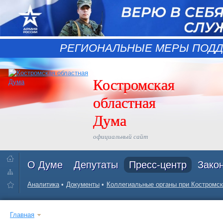
РЕГИОНАЛЬНЫЕ МЕРЫ ПОДД
Костромская
областная
Дума
официальный сайт
О Думе
Депутаты
Пресс-центр
Зако
Аналитика
Документы
Коллегиальные органы при Костромск
Главная