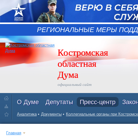
РЕГИОНАЛЬНЫЕ МЕРЫ ПОДД
Костромская
областная
Дума
официальный сайт
О Думе
Депутаты
Пресс-центр
Зако
Аналитика
Документы
Коллегиальные органы при Костромск
Главная