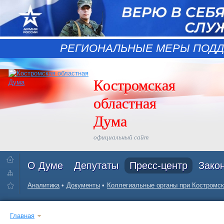
РЕГИОНАЛЬНЫЕ МЕРЫ ПОДД
Костромская
областная
Дума
официальный сайт
О Думе
Депутаты
Пресс-центр
Зако
Аналитика
Документы
Коллегиальные органы при Костромск
Главная