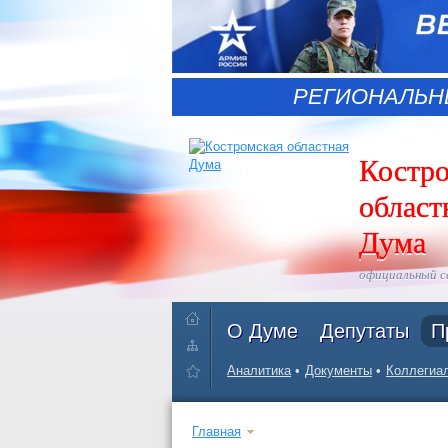
РЕГИОНАЛЬН
Костр
област
Дума
официальный 
О Думе
Депутаты
П
Аналитика
Документы
Коллегиал
Главная