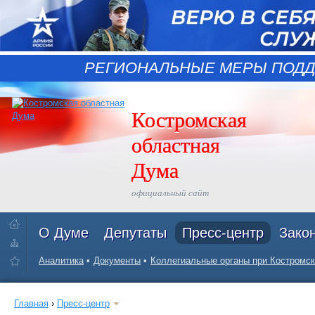
РЕГИОНАЛЬНЫЕ МЕРЫ ПОДД
Костромская
областная
Дума
официальный сайт
О Думе
Депутаты
Пресс-центр
Зако
Аналитика
Документы
Коллегиальные органы при Костромск
Главная
›
Пресс-центр