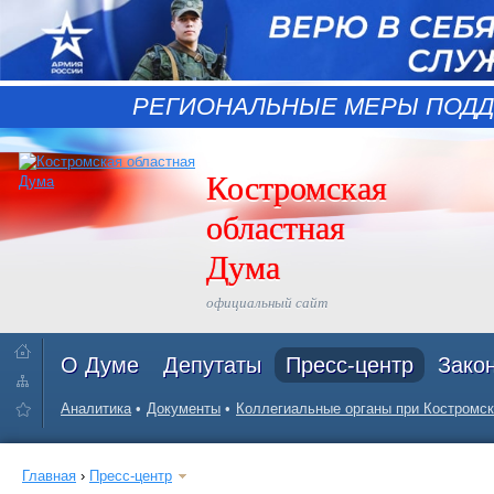
РЕГИОНАЛЬНЫЕ МЕРЫ ПОДД
Костромская
областная
Дума
официальный сайт
О Думе
Депутаты
Пресс-центр
Зако
Аналитика
Документы
Коллегиальные органы при Костромск
Главная
›
Пресс-центр