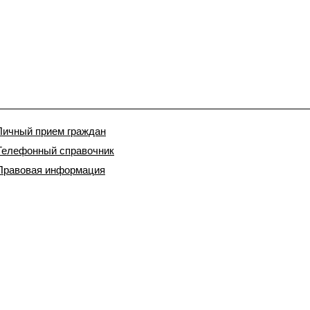
Личный прием граждан
Телефонный справочник
Правовая информация
156000, Россия, Кострома, Советская площадь, 2
(4942) 31-21-73, факс: 31-30-0
телефон приемной:
Отправить сообщение