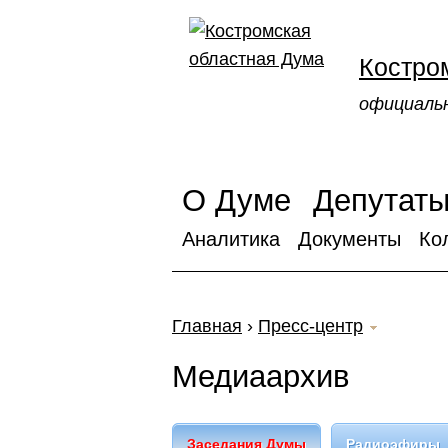
Костро
официаль
О Думе
Депутат
Аналитика
Документы
Ко
Главная
›
Пресс-центр
Медиаархив
Заседания Думы
Радиоэфиры