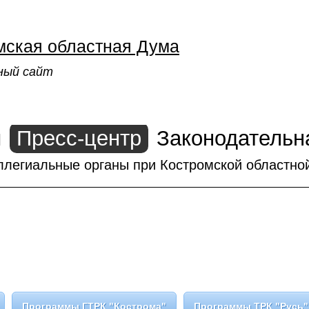
мская областная Дума
ный сайт
ы
Пресс-центр
Законодательн
ллегиальные органы при Костромской областно
Программы ГТРК "Кострома"
Программы ТРК "Русь"