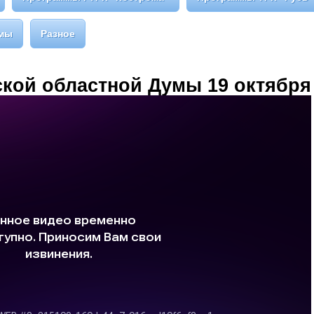
умы
Разное
кой областной Думы 19 октября 