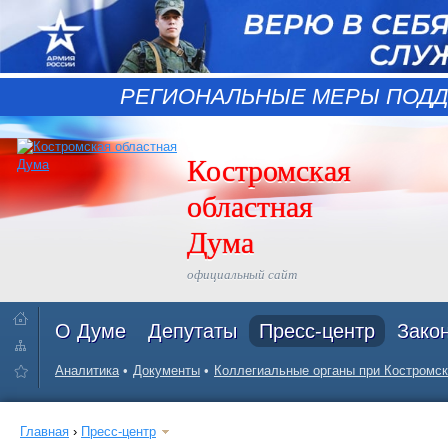
РЕГИОНАЛЬНЫЕ МЕРЫ ПОДД
Костромская
областная
Дума
официальный сайт
О Думе
Депутаты
Пресс-центр
Зако
Аналитика
Документы
Коллегиальные органы при Костромск
Главная
›
Пресс-центр