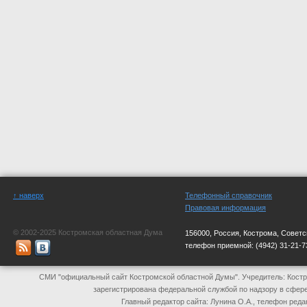
↑ наверх
Телефонный справочник
Правовая информация
© 2002-2025 Костромская областная Дума
156000, Россия, Кострома, Советс
телефон приемной:
(4942) 31-21-7
СМИ "официальный сайт Костромской областной Думы". Учредитель: Костр
зарегистрирована федеральной службой по надзору в сфер
Главный редактор сайта: Лунина О.А., телефон реда