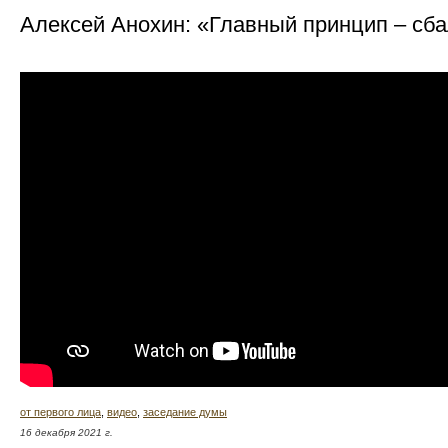
Алексей Анохин: «Главный принцип – сб
от первого лица
,
видео
,
заседание думы
16 декабря 2021 г.