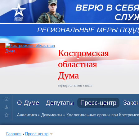
РЕГИОНАЛЬНЫЕ МЕРЫ ПОДД
Костромская
областная
Дума
официальный сайт
О Думе
Депутаты
Пресс-центр
Зако
Аналитика
Документы
Коллегиальные органы при Костромск
Главная
›
Пресс-центр