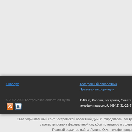
↑ наверх
Телефонный справочник
Правовая информация
© 2002-2025 Костромская областная Дума
156000, Россия, Кострома, Советс
телефон приемной:
(4942) 31-21-7
СМИ "официальный сайт Костромской областной Думы". Учредитель: Костр
зарегистрирована федеральной службой по надзору в сфер
Главный редактор сайта: Лунина О.А., телефон реда