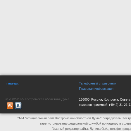
↑ наверх
Телефонный справочник
Правовая информация
© 2002-2025 Костромская областная Дума
156000, Россия, Кострома, Советс
телефон приемной:
(4942) 31-21-7
СМИ "официальный сайт Костромской областной Думы". Учредитель: Костр
зарегистрирована федеральной службой по надзору в сфер
Главный редактор сайта: Лунина О.А., телефон реда