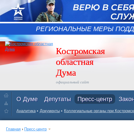
РЕГИОНАЛЬНЫЕ МЕРЫ ПОДД
Костромская
областная
Дума
официальный сайт
О Думе
Депутаты
Пресс-центр
Зако
Аналитика
Документы
Коллегиальные органы при Костромск
Главная
›
Пресс-центр