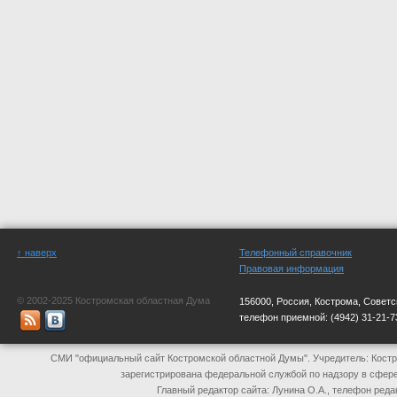
↑ наверх
Телефонный справочник
Правовая информация
© 2002-2025 Костромская областная Дума
156000, Россия, Кострома, Советс
телефон приемной:
(4942) 31-21-7
СМИ "официальный сайт Костромской областной Думы". Учредитель: Костр
зарегистрирована федеральной службой по надзору в сфер
Главный редактор сайта: Лунина О.А., телефон реда