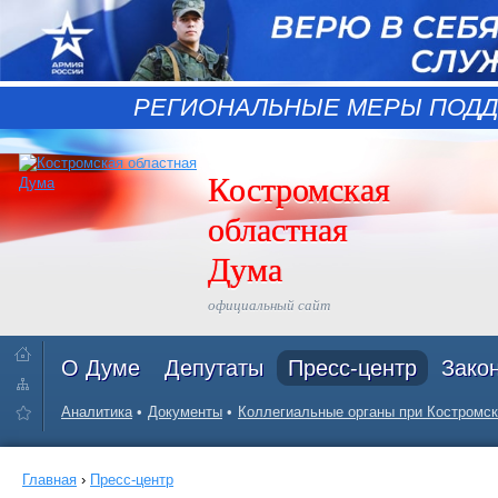
РЕГИОНАЛЬНЫЕ МЕРЫ ПОДД
Костромская
областная
Дума
официальный сайт
О Думе
Депутаты
Пресс-центр
Зако
Аналитика
Документы
Коллегиальные органы при Костромск
Главная
›
Пресс-центр