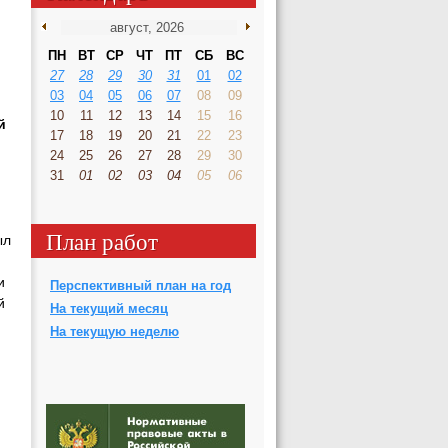
ПН
ВТ
СР
ЧТ
ПТ
СБ
ВС
27
28
29
30
31
01
02
03
04
05
06
07
08
09
10
11
12
13
14
15
16
й
17
18
19
20
21
22
23
24
25
26
27
28
29
30
31
01
02
03
04
05
06
План работ
ыл
и
Перспективный план на год
й
На текущий месяц
На текущую неделю