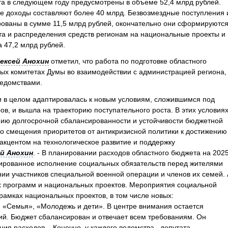
а в следующем году предусмотрены в объеме 52,4 млрд рублей.
е доходы составляют более 40 млрд. Безвозмездные поступления 
ованы в сумме 11,5 млрд рублей, окончательно они сформируютс
а и распределения средств регионам на национальные проекты и
 47,2 млрд рублей.
ексей Анохин
отметил, что работа по подготовке областного
ых комитетах Думы во взаимодействии с администрацией региона,
ведомствами.
и в целом адаптировалась к новым условиям, сложившимся под
ов, и вышла на траекторию поступательного роста. В этих условия
нию долгосрочной сбалансированности и устойчивости бюджетной
о смещения приоритетов от антикризисной политики к достижению
 акцентом на технологическое развитие и поддержку
й Анохин
. - В планировании расходов областного бюджета на 202
тированное исполнение социальных обязательств перед жителями
нии участников специальной военной операции и членов их семей. 
х программ и национальных проектов. Мероприятия социальной
рамках национальных проектов, в том числе новых:
 «Семья», «Молодежь и дети». В центре внимания остается
й. Бюджет сбалансирован и отвечает всем требованиям. Он
ния расходов. Конечно, у каждого ведомства, депутата,