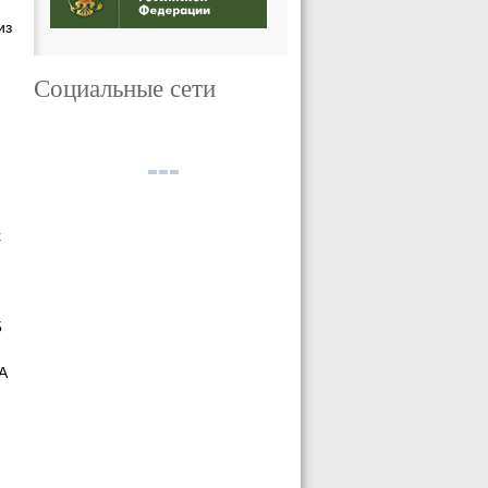
из
я
Социальные сети
х
5
А