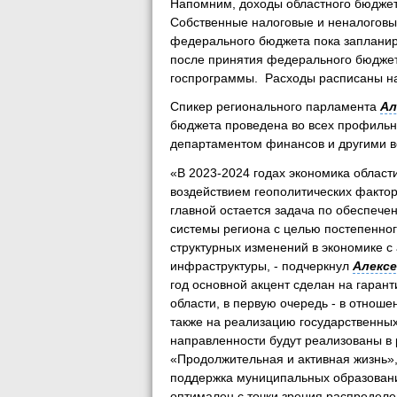
Напомним, доходы областного бюджет
Собственные налоговые и неналоговы
федерального бюджета пока запланир
после принятия федерального бюджет
госпрограммы. Расходы расписаны на
Спикер регионального парламента
Ал
бюджета проведена во всех профильн
департаментом финансов и другими 
«В 2023-2024 годах экономика област
воздействием геополитических фактор
главной остается задача по обеспече
системы региона с целью постепенног
структурных изменений в экономике с
инфраструктуры, - подчеркнул
Алексе
год основной акцент сделан на гаран
области, в первую очередь - в отноше
также на реализацию государственны
направленности будут реализованы в 
«Продолжительная и активная жизнь»,
поддержка муниципальных образовани
оптимален с точки зрения распределе