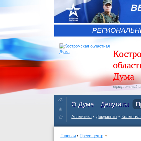
РЕГИОНАЛЬН
Костр
област
Дума
официальный 
О Думе
Депутаты
П
Аналитика
Документы
Коллегиал
Главная
›
Пресс-центр