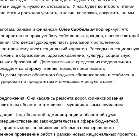
ты и задачи, нужно их отстаивать. У нас будет до второго чтения
ие статьи расходов усилить, а какие, возможно, сократить, но мы
налогам, банкам и финансам
Олег Скобелкин
подчеркнул, что
 опирается на прочную базу собственных доходов, в основе которо
ения. Это делает доходную часть реальной к исполнению.
а по-прежнему носит социальный характер. Расходы на социальну
вложены в образование, здравоохранение, культуру, социальную
льных образований. Дополнительные средства из федерального
ожидаем ко второму чтению, позволят реализовать
В целом проект областного бюджета сбалансирован и стабилен в
турирован по приоритетам и ожидаемым результатам»,-
предложения. Они касались ремонта дорог, финансирования
 жителям области, в том числе - муниципальным служащим.
дации. Так, областной администрации и областной Думе
совершенствованию законодательства в сфере бюджетной,
и, принять меры по снижению объемов незавершенного
менное проведение работ в рамках новых национальных проектов,