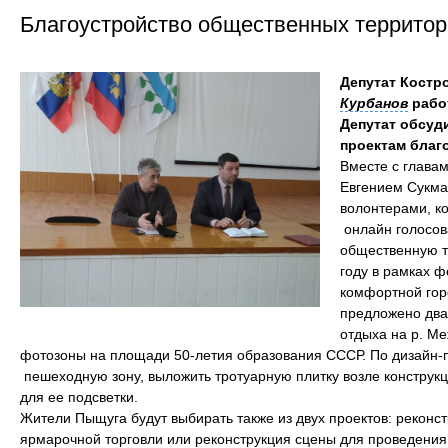
Благоустройство общественных территор
Депутат Костр
Курбанов
рабо
Депутат обсуд
проектам благ
Вместе с глава
Евгением Сукма
волонтерами, к
онлайн голосов
общественную т
году в рамках
комфортной гор
предложено два
отдыха на р. Ме
фотозоны на площади 50-летия образования СССР. По дизайн-
пешеходную зону, выложить тротуарную плитку возле конструк
для ее подсветки.
Жители Пыщуга будут выбирать также из двух проектов: реконс
ярмарочной торговли или реконструкция сцены для проведения