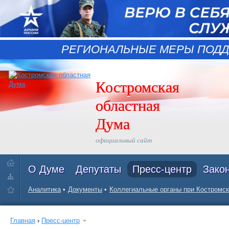
РЕГИОНАЛЬНЫЕ МЕРЫ ПОДД
Костромская
областная
Дума
официальный сайт
О Думе
Депутаты
Пресс-центр
Зако
Аналитика
Документы
Коллегиальные органы при Костромск
Главная
›
Пресс-центр