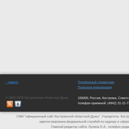
↑ наверх
Телефонный справочник
Правовая информация
© 2002-2025 Костромская областная Дума
156000, Россия, Кострома, Советс
телефон приемной:
(4942) 31-21-7
СМИ "официальный сайт Костромской областной Думы". Учредитель: Костр
зарегистрирована федеральной службой по надзору в сфер
Главный редактор сайта: Лунина О.А., телефон реда