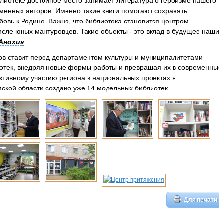
иблиотеке достойное место занимает литература о героизме нашего
ременных авторов. Именно такие книги помогают сохранять
бовь к Родине. Важно, что библиотека становится центром
исле юных мантуровцев. Такие объекты - это вклад в будущее наши
Анохин
.
ов ставит перед департаментом культуры и муниципалитетами
иотек, внедряя новые формы работы и превращая их в современны
ктивному участию региона в национальных проектах в
ской области создано уже 14 модельных библиотек.
Для печати