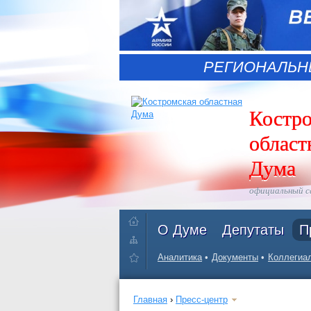
РЕГИОНАЛЬН
Костр
област
Дума
официальный 
О Думе
Депутаты
П
Аналитика
Документы
Коллегиал
Главная
›
Пресс-центр