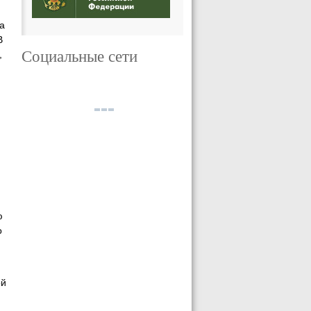
а
В
Социальные сети
,
ю
о
ой