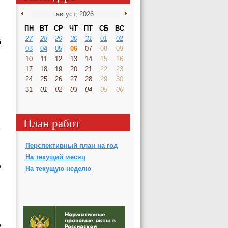
ПН
ВТ
СР
ЧТ
ПТ
СБ
ВС
27
28
29
30
31
01
02
й
03
04
05
06
07
08
09
10
11
12
13
14
15
16
17
18
19
20
21
22
23
24
25
26
27
28
29
30
31
01
02
03
04
05
06
План работ
о
Перспективный план на год
На текущий месяц
е
На текущую неделю
е