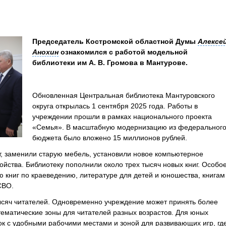
Председатель Костромской областной Думы
Алексе
Анохин
ознакомился с работой модельной
библиотеки им А. В. Громова в Мантурове.
Обновленная Центральная библиотека Мантуровского
округа открылась 1 сентября 2025 года. Работы в
учреждении прошли в рамках национального проекта
«Семья». В масштабную модернизацию из федеральног
бюджета было вложено 15 миллионов рублей.
т, заменили старую мебель, установили новое компьютерное
йства. Библиотеку пополнили около трех тысяч новых книг. Особо
книг по краеведению, литературе для детей и юношества, книгам
 СВО.
тысяч читателей. Одновременно учреждение может принять более
тематические зоны для читателей разных возрастов. Для юных
ок с удобными рабочими местами и зоной для развивающих игр, гд