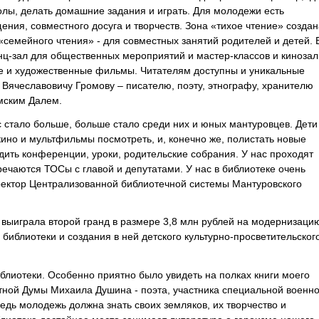
олы, делать домашние задания и играть. Для молодежи есть
ния, совместного досуга и творчеств. Зона «тихое чтение» создан
 «семейного чтения» - для совместных занятий родителей и детей. 
ц-зал для общественных мероприятий и мастер-классов и кинозал
е и художественные фильмы. Читателям доступны и уникальные
Вячеславовичу Громову – писателю, поэту, этнографу, хранителю
омским Далем.
с стало больше, больше стало среди них и юных мантуровцев. Дети
кино и мультфильмы посмотреть, и, конечно же, полистать новые
дить конференции, уроки, родительские собрания. У нас проходят
речаются ТОСы с главой и депутатами. У нас в библиотеке очень
ректор Централизованной библиотечной системы Мантуровского
а выиграла второй гранд в размере 3,8 млн рублей на модернизаци
библиотеки и создания в ней детского культурно-просветительског
блиотеки. Особенно приятно было увидеть на полках книги моего
стной Думы Михаила Душина - поэта, участника специальной военн
едь молодежь должна знать своих земляков, их творчество и