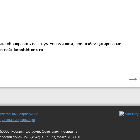
ите «Копировать ссылку»
Напоминаем, при любом цитировании
на сайт
kosoblduma.ru
→
Телефонный справочник
Правовая информация
56000, Россия, Кострома, Советская площадь, 2
телефон приемной:
(4942) 31-21-73, факс: 31-30-01