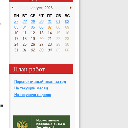
ПН
ВТ
СР
ЧТ
ПТ
СБ
ВС
27
28
29
30
31
01
02
я
03
04
05
06
07
08
09
10
11
12
13
14
15
16
17
18
19
20
21
22
23
24
25
26
27
28
29
30
31
01
02
03
04
05
06
План работ
Перспективный план на год
На текущий месяц
На текущую неделю
ов