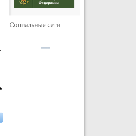
и
Социальные сети
ь
ь