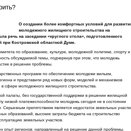
оить?
О создании более комфортных условий для развити
молодежного жилищного строительства на
ла речь на заседании «круглого стола», подготовленного
 при Костромской областной Думе.
митета по образованию, культуре, молодежной политике, спорту и
ость обсуждаемой темы, подчеркнув при этом, что молодежь
астие в решении проблемы.
дарственных программ по обеспечению молодежи жильем,
егиона и представили ряд новых форм, моделей и механизмов
и в сфере молодежного жилищного строительства.
й палаты, без государственной поддержки в решении жилищной
у низкой платежеспособности молодежь сегодня не в состоянии
и. Серьезным препятствием является недостаток земельных участк
ных образований, высокие затраты бюджета на строительство
сплуатацию земельных участков.
ен опыт регионов, направленный на решение данной проблемы.