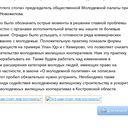
руглого стола» председатель общественной Молодежной палаты пр
 Новожилова:
мо было обозначить острые моменты в решении главной проблемы
естно с органами исполнительной власти мы нашли те болевые
имание. Отрадно было услышать о готовности ряда коммерческих
тованию с молодежью. Положительную практику показали формы
риществ на примере Улан-Удэ и г. Кемерово, что позволяет снизит
оительство молодежных жилищных кооперативов. Нам эту практику
орабатывать ее. Также будем работать над изменением в
сти расширения категории молодых людей, имеющих право на
в частности, в законе «О молодежной политике» не пописана
от пробел обязательно нужно устранять. Необходимо также
онда содействия молодежному жилищному строительству и ускорит
 молодежных жилищных кооперативах в Костромской области.
Для печати