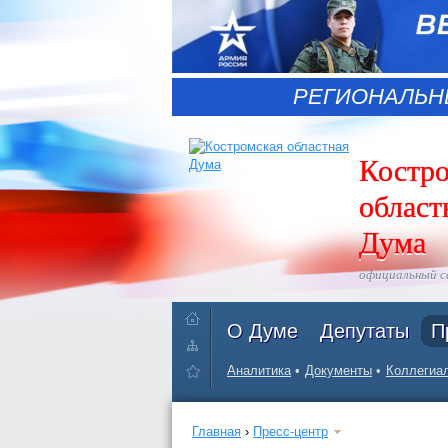
РЕГИОНАЛЬН
Костр
област
Дума
официальный 
О Думе
Депутаты
П
Аналитика
Документы
Коллегиал
Главная
›
Пресс-центр