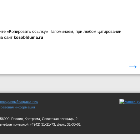
ите «Копировать ссылку»
Напоминаем, при любом цитировании
на сайт
kosoblduma.ru
→
Телефонный справочник
Правовая информация
56000, Россия, Кострома, Советская площадь, 2
телефон приемной:
(4942) 31-21-73, факс: 31-30-01
стной Думы". Учредитель: Костромская областная Дума. Реестровая запись о регис