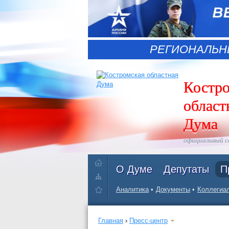
РЕГИОНАЛЬН
Костр
област
Дума
официальный 
О Думе
Депутаты
П
Аналитика
Документы
Коллегиал
Главная
›
Пресс-центр