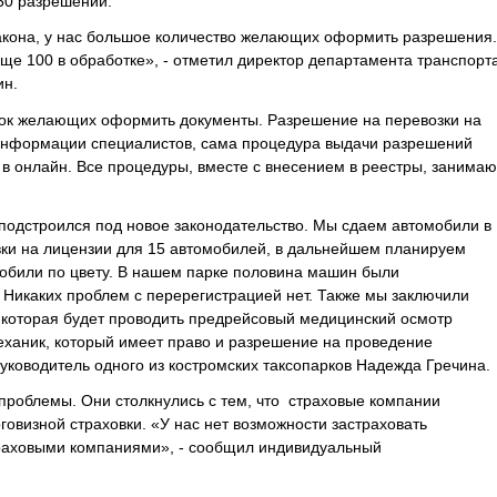
750 разрешений.
закона, у нас большое количество желающих оформить разрешения.
еще 100 в обработке», - отметил директор департамента транспорт
ин.
ток желающих оформить документы. Разрешение на перевозки на
 информации специалистов, сама процедура выдачи разрешений
в онлайн. Все процедуры, вместе с внесением в реестры, занимаю
, подстроился под новое законодательство. Мы сдаем автомобили в
вки на лицензии для 15 автомобилей, в дальнейшем планируем
мобили по цвету. В нашем парке половина машин были
 Никаких проблем с перерегистрацией нет. Также мы заключили
 которая будет проводить предрейсовый медицинский осмотр
еханик, который имеет право и разрешение на проведение
руководитель одного из костромских таксопарков Надежда Гречина.
проблемы. Они столкнулись с тем, что страховые компании
оговизной страховки. «У нас нет возможности застраховать
раховыми компаниями», - сообщил индивидуальный