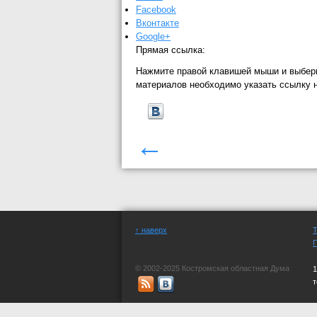
Facebook
Вконтакте
Google+
Прямая ссылка:
Нажмите правой клавишей мыши и выбер
материалов необходимо указать ссылку 
←
↑ наверх
© 2002-2025 Костромская областная Дума
1
СМИ "официальный сайт Костромской обла