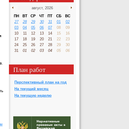
ПН
ВТ
СР
ЧТ
ПТ
СБ
ВС
27
28
29
30
31
01
02
03
04
05
06
07
08
09
10
11
12
13
14
15
16
и
17
18
19
20
21
22
23
24
25
26
27
28
29
30
31
01
02
03
04
05
06
в.
План работ
Перспективный план на год
На текущий месяц
ть
На текущую неделю
ым