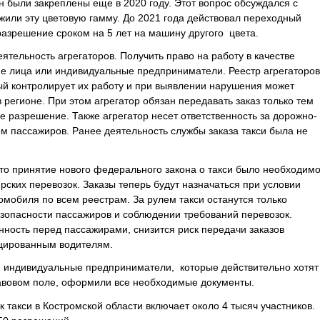
 были закреплены еще в 2020 году. Этот вопрос обсуждался с
жили эту цветовую гамму. До 2021 года действовал переходный
азрешение сроком на 5 лет на машину другого цвета.
ятельность агрегаторов. Получить право на работу в качестве
ие лица или индивидуальные предприниматели. Реестр агрегаторов
ый контролирует их работу и при выявлении нарушения может
 регионе. При этом агрегатор обязан передавать заказ только тем
ее разрешение. Также агрегатор несет ответственность за дорожно-
м пассажиров. Ранее деятельность службы заказа такси была не
то принятие нового федерального закона о такси было необходим
ских перевозок. Заказы теперь будут назначаться при условии
омобиля по всем реестрам. За рулем такси останутся только
зопасности пассажиров и соблюдении требований перевозок.
нность перед пассажирами, снизится риск передачи заказов
цированным водителям.
 индивидуальные предприниматели, которые действительно хотят
равовом поле, оформили все необходимые документы.
 такси в Костромской области включает около 4 тысяч участников.