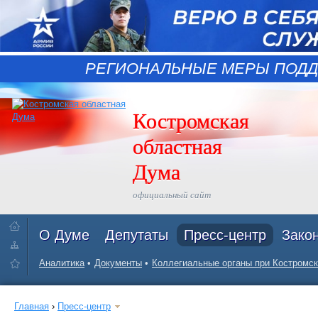
РЕГИОНАЛЬНЫЕ МЕРЫ ПОДД
Костромская
областная
Дума
официальный сайт
О Думе
Депутаты
Пресс-центр
Зако
Аналитика
Документы
Коллегиальные органы при Костромск
Главная
›
Пресс-центр