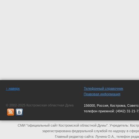
↑ наверх
Телефонный справочник
Правовая информация
© 2002-2025 Костромская областная Дума
156000, Россия, Кострома, Советс
телефон приемной:
(4942) 31-21-7
СМИ "официальный сайт Костромской областной Думы". Учредитель: Костр
зарегистрирована федеральной службой по надзору в сфер
Главный редактор сайта: Лунина О.А., телефон реда