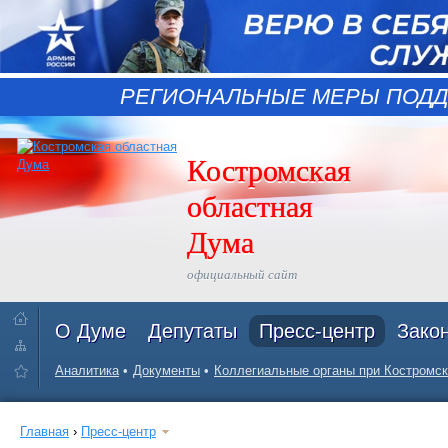
РЕГИОНАЛЬНЫЕ МЕРЫ ПОДД
Костромская
областная
Дума
официальный сайт
О Думе
Депутаты
Пресс-центр
Зако
Аналитика
Документы
Коллегиальные органы при Костромск
Главная
›
Пресс-центр