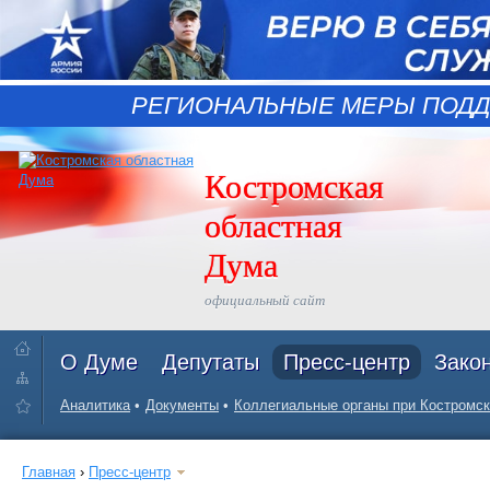
РЕГИОНАЛЬНЫЕ МЕРЫ ПОДД
Костромская
областная
Дума
официальный сайт
О Думе
Депутаты
Пресс-центр
Зако
Аналитика
Документы
Коллегиальные органы при Костромск
Главная
›
Пресс-центр