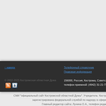
↑ наверх
Телефонный справочник
Правовая информация
© 2002-2025 Костромская областная Дума
156000, Россия, Кострома, Советс
телефон приемной:
(4942) 31-21-7
СМИ "официальный сайт Костромской областной Думы". Учредитель: Костр
зарегистрирована федеральной службой по надзору в сфер
Главный редактор сайта: Лунина О.А., телефон реда